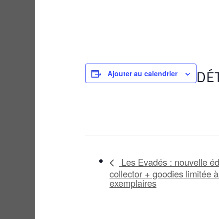
DÉ
Ajouter au calendrier
Les Evadés : nouvelle éd
collector + goodies limitée 
exemplaires