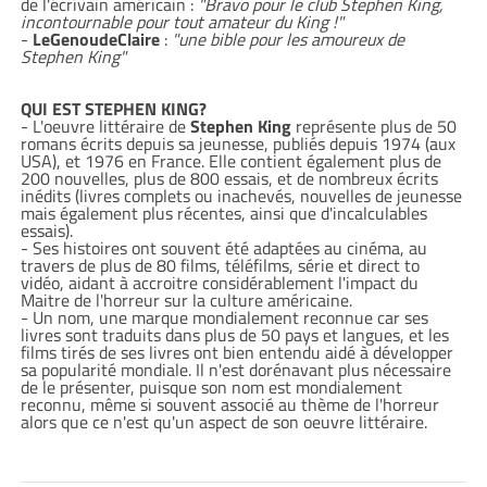
de l'écrivain américain :
"Bravo pour le club Stephen King,
incontournable pour tout amateur du King !"
-
LeGenoudeClaire
:
"une bible pour les amoureux de
Stephen King"
QUI EST STEPHEN KING?
- L'oeuvre littéraire de
Stephen King
représente plus de 50
romans écrits depuis sa jeunesse, publiés depuis 1974 (aux
USA), et 1976 en France. Elle contient également plus de
200 nouvelles, plus de 800 essais, et de nombreux écrits
inédits (livres complets ou inachevés, nouvelles de jeunesse
mais également plus récentes, ainsi que d'incalculables
essais).
- Ses histoires ont souvent été adaptées au cinéma, au
travers de plus de 80 films, téléfilms, série et direct to
vidéo, aidant à accroitre considérablement l'impact du
Maitre de l'horreur sur la culture américaine.
- Un nom, une marque mondialement reconnue car ses
livres sont traduits dans plus de 50 pays et langues, et les
films tirés de ses livres ont bien entendu aidé à développer
sa popularité mondiale. Il n'est dorénavant plus nécessaire
de le présenter, puisque son nom est mondialement
reconnu, même si souvent associé au thème de l'horreur
alors que ce n'est qu'un aspect de son oeuvre littéraire.