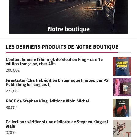
Notre boutique
LES DERNIERS PRODUITS DE NOTRE BOUTIQUE
L'enfant lumière (Shining), de Stephen King - rare 1e
edition française, chez Alta
200,00
€
Firestarter (Charlie), édition britannique limitée, par PS
Publishing (en anglais !)
277,00
€
RAGE de Stephen King, éditions Albin Michel
30,00
€
Collection : vérifiez si une dédicace de Stephen King est
vraie
0,00
€