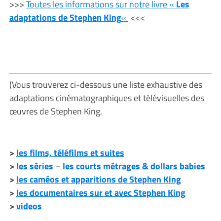
>>>
Toutes les informations sur notre livre «
Les
adaptations de Stephen King
«
<<<
(Vous trouverez ci-dessous une liste exhaustive des
adaptations cinématographiques et télévisuelles des
œuvres de Stephen King.
>
les films, téléfilms et suites
>
les séries
–
les courts métrages & dollars babies
>
les caméos et apparitions de Stephen King
>
les documentaires sur et avec Stephen King
>
videos