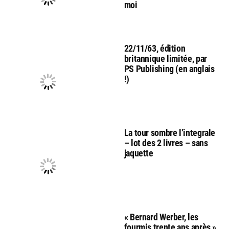
moi
22/11/63, édition
britannique limitée, par
PS Publishing (en anglais
!)
La tour sombre l’integrale
– lot des 2 livres – sans
jaquette
« Bernard Werber, les
fourmis trente ans après »