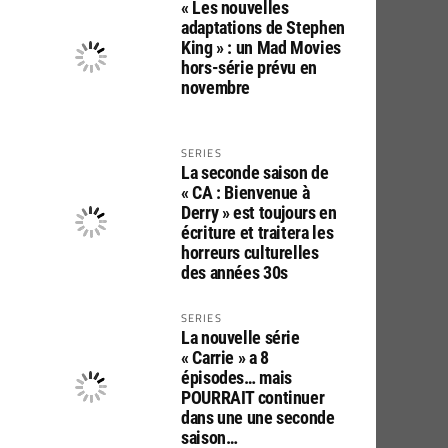
« Les nouvelles
adaptations de Stephen
King » : un Mad Movies
hors-série prévu en
novembre
SERIES
La seconde saison de
« CA : Bienvenue à
Derry » est toujours en
écriture et traitera les
horreurs culturelles
des années 30s
SERIES
La nouvelle série
« Carrie » a 8
épisodes… mais
POURRAIT continuer
dans une une seconde
saison…