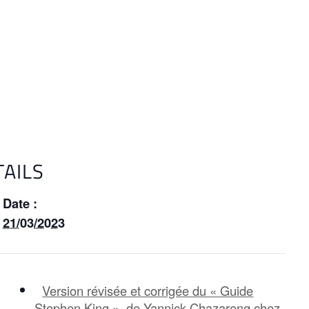
TAILS
Date :
21/03/2023
Version révisée et corrigée du « Guide
Stephen King », de Yannick Chazareng chez