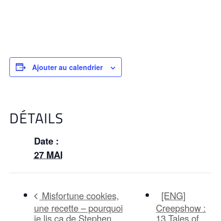
Ajouter au calendrier
DÉTAILS
Date :
27 MAI
[ENG]
Misfortune cookies,
une recette – pourquoi
Creepshow :
je lis ça de Stephen
13 Tales of