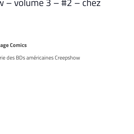
 – volume 3 – #2 – chez
mage Comics
érie des BDs américaines Creepshow