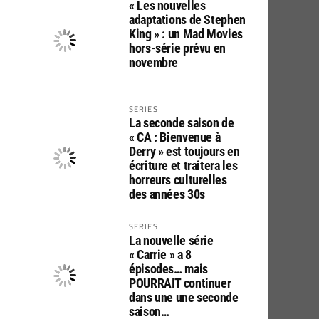
« Les nouvelles
adaptations de Stephen
King » : un Mad Movies
hors-série prévu en
novembre
SERIES
La seconde saison de
« CA : Bienvenue à
Derry » est toujours en
écriture et traitera les
horreurs culturelles
des années 30s
SERIES
La nouvelle série
« Carrie » a 8
épisodes… mais
POURRAIT continuer
dans une une seconde
saison…