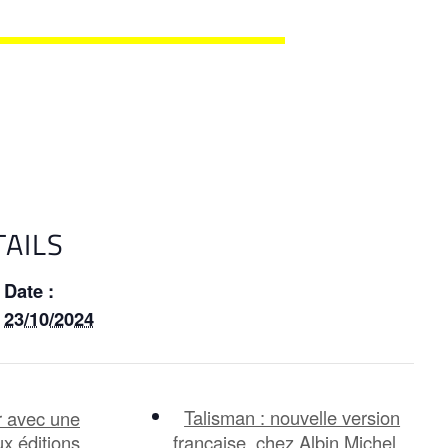
TAILS
Date :
23/10/2024
Talisman : nouvelle version
or avec une
x éditions
française, chez Albin Michel