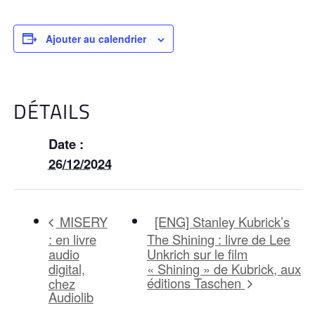
Ajouter au calendrier
DÉTAILS
Date :
26/12/2024
[ENG] Stanley Kubrick’s
MISERY
: en livre
The Shining : livre de Lee
audio
Unkrich sur le film
digital,
« Shining » de Kubrick, aux
éditions Taschen
chez
Audiolib