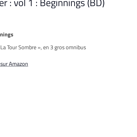
 : vol 1 : Beginnings (BD)
nnings
 La Tour Sombre », en 3 gros omnibus
sur Amazon