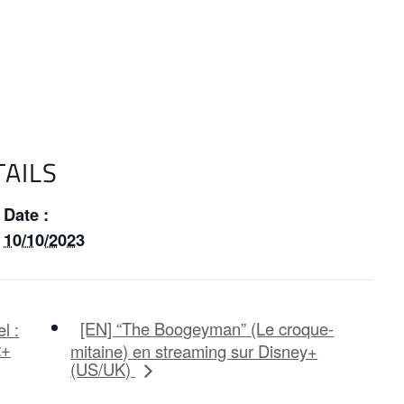
TAILS
Date :
10/10/2023
[EN] “The Boogeyman” (Le croque-
l :
t+
mitaine) en streaming sur Disney+
(US/UK)