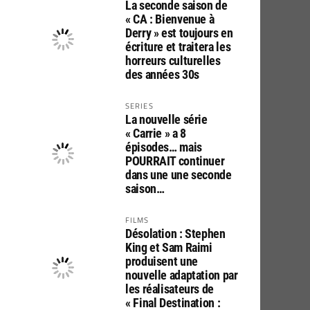
La seconde saison de
« CA : Bienvenue à
Derry » est toujours en
écriture et traitera les
horreurs culturelles
des années 30s
SERIES
La nouvelle série
« Carrie » a 8
épisodes… mais
POURRAIT continuer
dans une une seconde
saison…
FILMS
Désolation : Stephen
King et Sam Raimi
produisent une
nouvelle adaptation par
les réalisateurs de
« Final Destination :