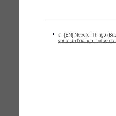
[EN] Needful Things (Baz
vente de l’édition limitée d