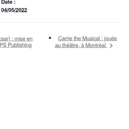
Date :
04/05/2022
Carrie the Musical : jouée
aar) : mise en
e PS Publishing
au théâtre, à Montréal