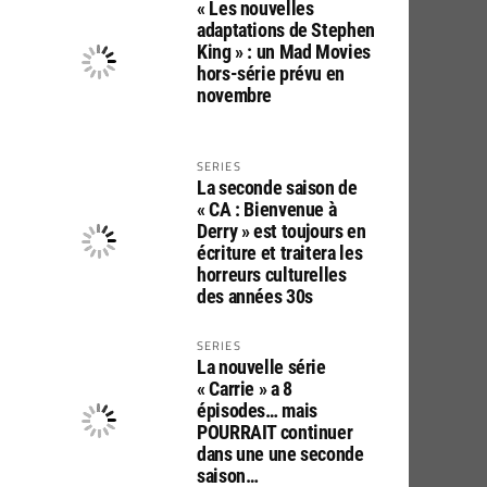
« Les nouvelles
adaptations de Stephen
King » : un Mad Movies
hors-série prévu en
novembre
SERIES
La seconde saison de
« CA : Bienvenue à
Derry » est toujours en
écriture et traitera les
horreurs culturelles
des années 30s
SERIES
La nouvelle série
« Carrie » a 8
épisodes… mais
POURRAIT continuer
dans une une seconde
saison…