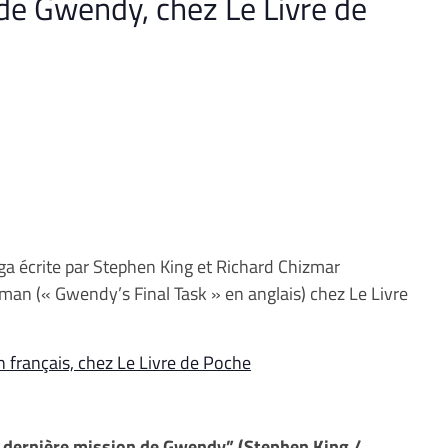
de Gwendy, chez Le Livre de
ga écrite par Stephen King et Richard Chizmar
man (« Gwendy’s Final Task » en anglais) chez Le Livre
 français, chez Le Livre de Poche
 dernière mission de Gwendy” (Stephen King /