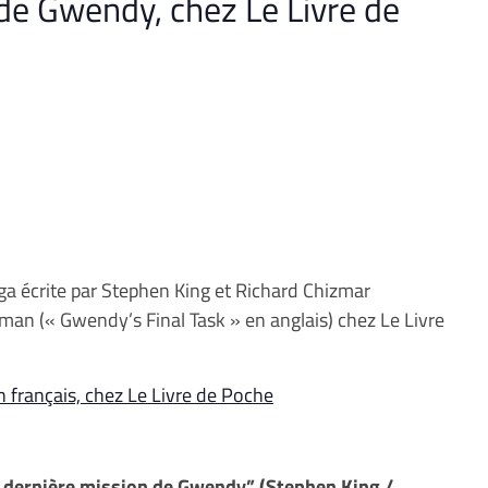
de Gwendy, chez Le Livre de
ga écrite par Stephen King et Richard Chizmar
man (« Gwendy’s Final Task » en anglais) chez Le Livre
 français, chez Le Livre de Poche
 dernière mission de Gwendy” (Stephen King /