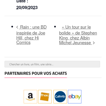
Date :
20/09/2023
« Un tour sur le
Rain : une BD
inspirée de Joe
bolide » de Stephen
Hill, chez Hi
King, chez Albin
Comics
Michel Jeunesse
PARTENAIRES POUR VOS ACHATS