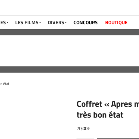
RES
LES FILMS
DIVERS
CONCOURS
BOUTIQUE
n état
Coffret « Apres 
très bon état
70,00
€