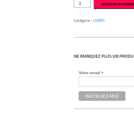
quantité
AJOUTER AU PANIE
de
Coffret
"Apres
minuit"
Catégorie :
LIVRES
de
Stephen
King
–
très
bon
état
NE MANQUEZ PLUS UN PRODUI
*
Votre email