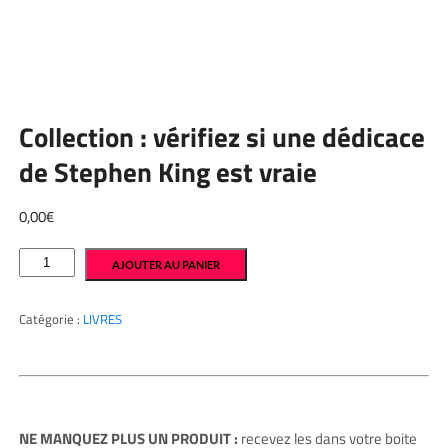
Collection : vérifiez si une dédicace
de Stephen King est vraie
0,00
€
quantité
AJOUTER AU PANIER
de
Collection
:
vérifiez
Catégorie :
LIVRES
si
une
dédicace
de
Stephen
King
est
NE MANQUEZ PLUS UN PRODUIT :
recevez les dans votre boite
vraie