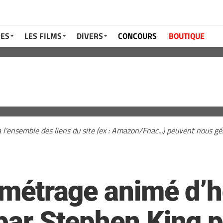
RES
LES FILMS
DIVERS
CONCOURS
BOUTIQUE
a l'ensemble des liens du site (ex : Amazon/Fnac...) peuvent nous 
t métrage animé d’
 par Stephen King p