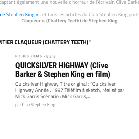
daptant également une nouvelle d’horreur de l’écrivain Clive Barke
e de Stephen King »
, et tous les articles du Club Stephen King por
Claqueur » (Chattery Teeth) de Stephen King
ENTIER CLAQUEUR (CHATTERY TEETH)"
FICHES FILMS
/ 8 ans
QUICKSILVER HIGHWAY (Clive
Barker & Stephen King en film)
Quicksilver Highway Titre original : “Quicksilver
Highway Année : 1997 Téléfilm à sketch, réalisé par
Mick Garris Scénario : Mick Garris,...
par Club Stephen King