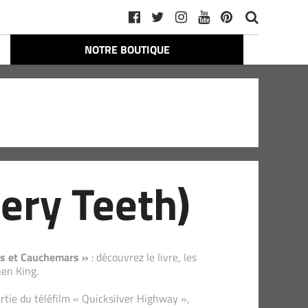
NOTRE BOUTIQUE
ery Teeth)
ves et Cauchemars »
: découvrez le livre, les
hen King.
artie du téléfilm « Quicksilver Highway »,