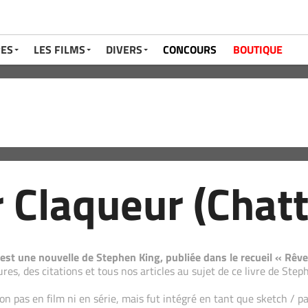
RES
LES FILMS
DIVERS
CONCOURS
BOUTIQUE
r Claqueur (Chatt
 est une nouvelle de Stephen King, publiée dans le recueil « Rê
res, des citations et tous nos articles au sujet de ce livre de Step
n pas en film ni en série, mais fut intégré en tant que sketch / p