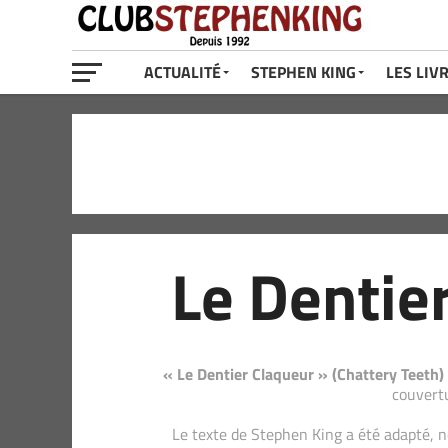
ACTUALITÉ
STEPHEN KING
LES LIV
Le Dentie
« Le Dentier Claqueur » (Chattery Teeth)
couvertu
Le texte de Stephen King a été adapté, no