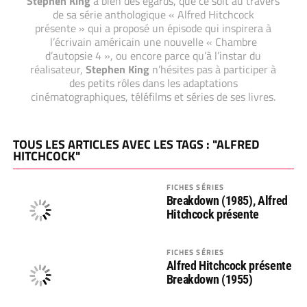
Stephen King
à bien des égards, que ce soit au travers
de sa série anthologique « Alfred Hitchcock
présente » qui a proposé un épisode qui inspirera à
l’écrivain américain une nouvelle « Chambre
d’autopsie 4 », ou encore parce qu’à l’instar du
réalisateur,
Stephen King
n’hésites pas à participer à
des petits rôles dans les adaptations
cinématographiques, téléfilms et séries de ses livres.
TOUS LES ARTICLES AVEC LES TAGS : "ALFRED
HITCHCOCK"
FICHES SÉRIES
Breakdown (1985), Alfred
Hitchcock présente
FICHES SÉRIES
Alfred Hitchcock présente
Breakdown (1955)