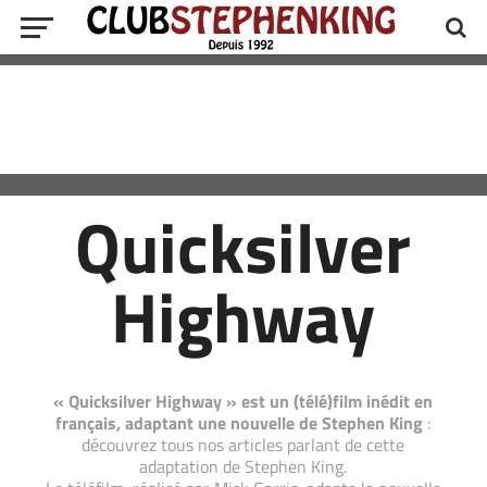
Quicksilver
Highway
« Quicksilver Highway » est un (télé)film inédit en
français, adaptant une nouvelle de Stephen King
:
découvrez tous nos articles parlant de cette
adaptation de Stephen King.