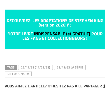
DECOUVREZ 'LES ADAPTATIONS DE STEPHEN KING
(version 2026!)' :
NOTRE LIVRE
INDISPENSABLE (et GRATUIT)
POUR
LES FANS ET COLLECTIONNEURS !
TAGS
22/11/63 (11/22/63)
22/11/63 LA SÉRIE
DIFFUSIONS TV
VOUS AIMEZ L'ARTICLE? N'HESITEZ PAS A LE PARTAGER ;)