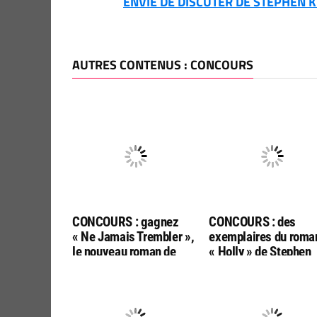
ENVIE DE DISCUTER DE STEPHEN KI
AUTRES CONTENUS : CONCOURS
CONCOURS : gagnez
CONCOURS : des
« Ne Jamais Trembler »,
exemplaires du roma
le nouveau roman de
« Holly » de Stephen
Stephen King, chez Albin
King, à gagner avec 
Michel
Livre de Poche