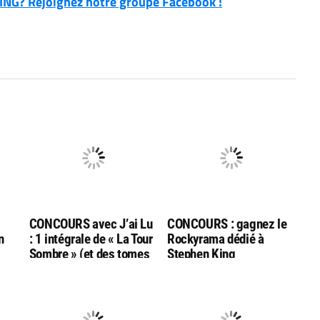
NG? Rejoignez notre groupe Facebook !
CONCOURS avec J’ai Lu
CONCOURS : gagnez le
n
: 1 intégrale de « La Tour
Rockyrama dédié à
Sombre » (et des tomes
Stephen King
Le
1) à gagner !