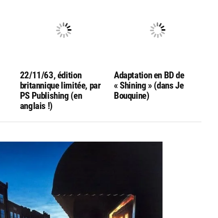
22/11/63, édition
Adaptation en BD de
britannique limitée, par
« Shining » (dans Je
PS Publishing (en
Bouquine)
anglais !)