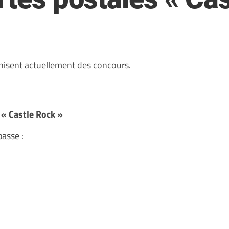
isent actuellement des concours.
e « Castle Rock »
passe :