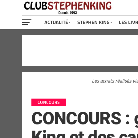
ACTUALITÉ
STEPHEN KING
LES LIV
Les achats réalisés vi
CONCOURS
CONCOURS : g
King et des ca