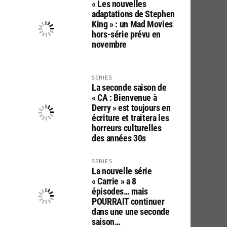
« Les nouvelles
adaptations de Stephen
King » : un Mad Movies
hors-série prévu en
novembre
SERIES
La seconde saison de
« CA : Bienvenue à
Derry » est toujours en
écriture et traitera les
horreurs culturelles
des années 30s
SERIES
La nouvelle série
« Carrie » a 8
épisodes… mais
POURRAIT continuer
dans une une seconde
saison…