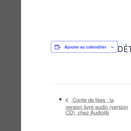
DÉ
Ajouter au calendrier
Conte de fées : la
version livre audio (version
CD), chez Audiolib