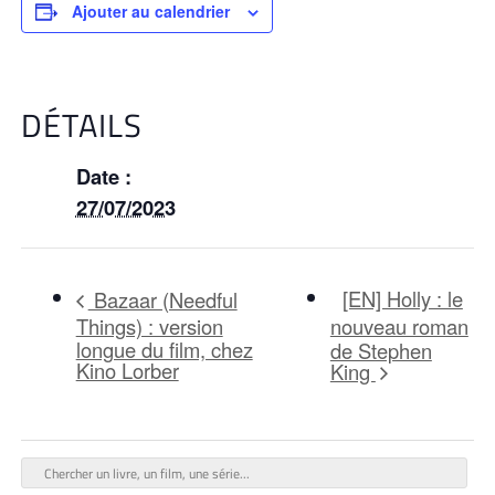
Ajouter au calendrier
DÉTAILS
Date :
27/07/2023
[EN] Holly : le
Bazaar (Needful
Things) : version
nouveau roman
longue du film, chez
de Stephen
Kino Lorber
King