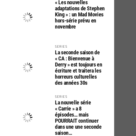
« Les nouvelles
adaptations de Stephen
King » : un Mad Movies
hors-série prévu en
novembre
SERIES
La seconde saison de
« CA : Bienvenue à
Derry » est toujours en
écriture et traitera les
horreurs culturelles
des années 30s
SERIES
La nouvelle série
« Carrie » a 8
épisodes… mais
POURRAIT continuer
dans une une seconde
saison…