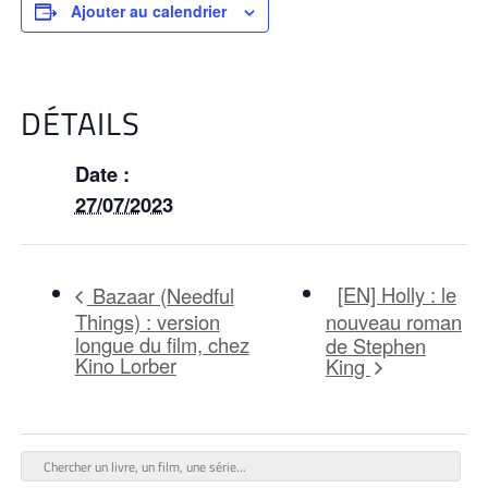
Ajouter au calendrier
DÉTAILS
Date :
27/07/2023
[EN] Holly : le
Bazaar (Needful
Things) : version
nouveau roman
longue du film, chez
de Stephen
Kino Lorber
King