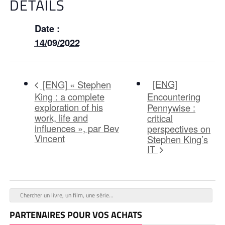
DÉTAILS
Date :
14/09/2022
[ENG]
[ENG] « Stephen
King : a complete
Encountering
exploration of his
Pennywise :
work, life and
critical
influences », par Bev
perspectives on
Vincent
Stephen King’s
IT
PARTENAIRES POUR VOS ACHATS