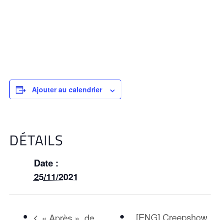
Ajouter au calendrier
DÉTAILS
Date :
25/11/2021
[ENG] Creepshow
« Après », de