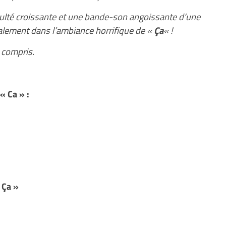
iculté croissante et une bande-son angoissante d’une
lement dans l’ambiance horrifique de «
Ça
« !
u compris.
 Ca » :
 Ça »