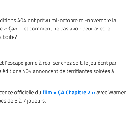
éditions 404 ont prévu
mi-octobre
mi-novembre la
de «
Ça
« … et comment ne pas avoir peur avec le
a boite?
 l’escape game à réaliser chez soit, le jeu écrit par
 éditions 404 annoncent de terrifiantes soirées à
icence officielle du
film « ÇA Chapitre 2 »
avec Warner
pes de 3 à 7 joueurs.