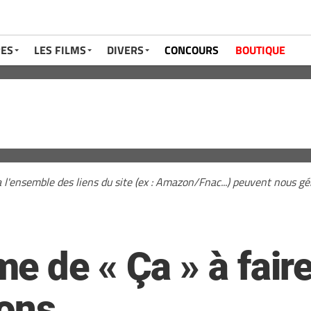
RES
LES FILMS
DIVERS
CONCOURS
BOUTIQUE
a l'ensemble des liens du site (ex : Amazon/Fnac...) peuvent nous 
e de « Ça » à fair
ions