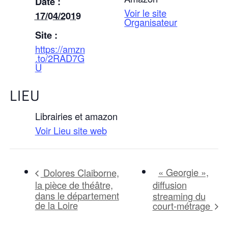
Date :
Voir le site
17/04/2019
Organisateur
Site :
https://amzn
.to/2RAD7G
U
LIEU
Librairies et amazon
Voir Lieu site web
« Georgie »,
Dolores Claiborne,
la pièce de théâtre,
diffusion
dans le département
streaming du
de la Loire
court-métrage