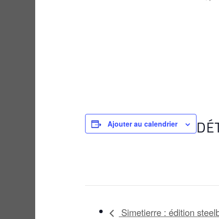
DÉ
Ajouter au calendrier
Simetierre : édition ste