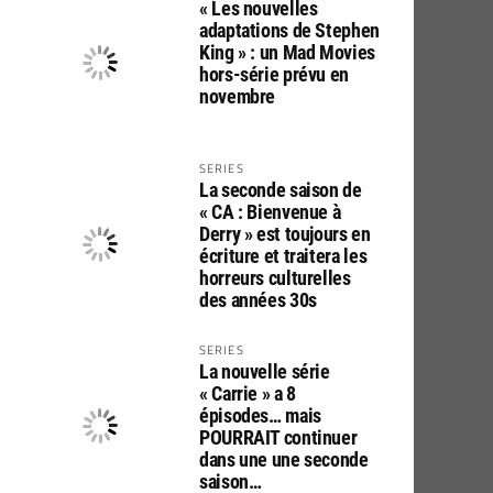
« Les nouvelles
adaptations de Stephen
King » : un Mad Movies
hors-série prévu en
novembre
SERIES
La seconde saison de
« CA : Bienvenue à
Derry » est toujours en
écriture et traitera les
horreurs culturelles
des années 30s
SERIES
La nouvelle série
« Carrie » a 8
épisodes… mais
POURRAIT continuer
dans une une seconde
saison…