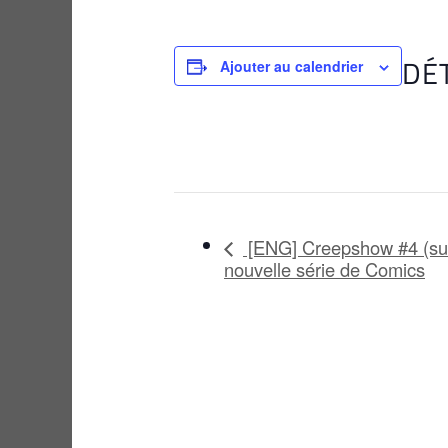
DÉ
Ajouter au calendrier
[ENG] Creepshow #4 (sur
nouvelle série de Comics