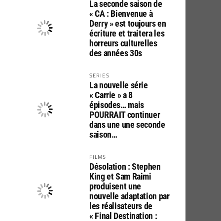
La seconde saison de
« CA : Bienvenue à
Derry » est toujours en
écriture et traitera les
horreurs culturelles
des années 30s
SERIES
La nouvelle série
« Carrie » a 8
épisodes… mais
POURRAIT continuer
dans une une seconde
saison…
FILMS
Désolation : Stephen
King et Sam Raimi
produisent une
nouvelle adaptation par
les réalisateurs de
« Final Destination :