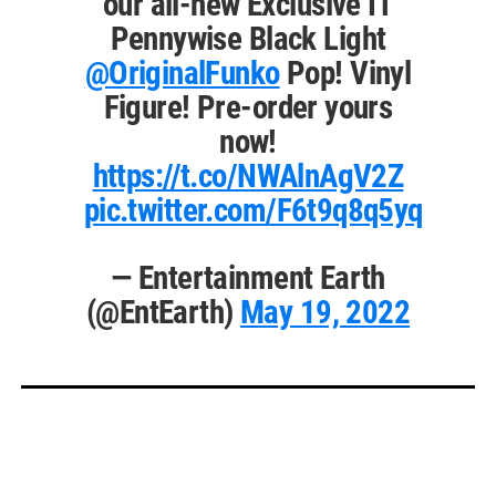
our all-new Exclusive IT
Pennywise Black Light
@OriginalFunko
Pop! Vinyl
Figure! Pre-order yours
now!
https://t.co/NWAlnAgV2Z
pic.twitter.com/F6t9q8q5yq
— Entertainment Earth
(@EntEarth)
May 19, 2022