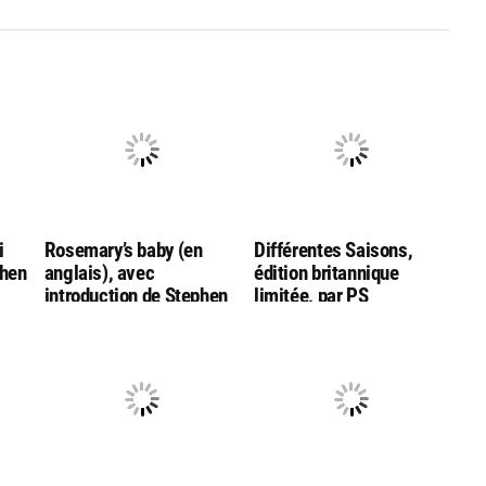
i
Rosemary’s baby (en
Différentes Saisons,
phen
anglais), avec
édition britannique
introduction de Stephen
limitée, par PS
King
Publishing (en anglais !)