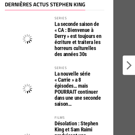
DERNIÈRES ACTUS STEPHEN KING
SERIES
La seconde saison de
« CA : Bienvenue à
Derry » est toujours en
écriture et traitera les
horreurs culturelles
des années 30s
SERIES
La nouvelle série
« Carrie » a 8
épisodes… mais
POURRAIT continuer
dans une une seconde
saison…
FILMS
Désolation : Stephen
King et Sam Raimi