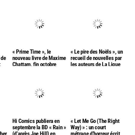
« Prime Time », le
« Le pire des Noëls », un
 de
nouveau livre de Maxime
recueil de nouvelles par
t
Chattam, fin octobre
les auteurs de La Ligue
chez Albin Michel
de l’Imaginaire, chez Le
Livre de Poche
Hi Comics publiera en
« Let Me Go (The Right
septembre la BD « Rain »
Way) » : un court
rber
(d’après Joe Hill) en
métrage d’horreur écrit