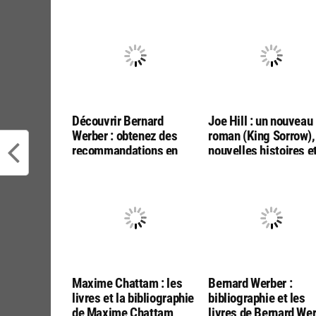
Découvrir Bernard
Joe Hill : un nouveau
Werber : obtenez des
roman (King Sorrow),
recommandations en
nouvelles histoires e
répondant à quelques
films à venir (Black
questions rapides
Phone 2, Abraham’s
Boys…)
Maxime Chattam : les
Bernard Werber :
livres et la bibliographie
bibliographie et les
de Maxime Chattam
livres de Bernard We