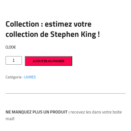
Collection : estimez votre
collection de Stephen King !
0,00
€
quantité
AJOUTER AU PANIER
de
Collection
:
estimez
Catégorie :
LIVRES
votre
collection
de
Stephen
King
!
NE MANQUEZ PLUS UN PRODUIT :
recevez les dans votre boite
mail!