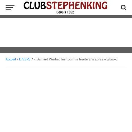
Accueil
/
DIVERS
/ « Bernard Werber, les fourmis trente ans après » (ebook)