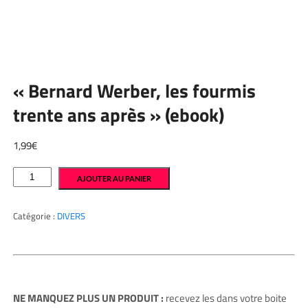
« Bernard Werber, les fourmis
trente ans après » (ebook)
1,99
€
quantité
AJOUTER AU PANIER
de
"Bernard
Werber,
les
Catégorie :
DIVERS
fourmis
trente
ans
après"
(ebook)
NE MANQUEZ PLUS UN PRODUIT :
recevez les dans votre boite