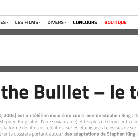
RES
LES FILMS
DIVERS
CONCOURS
BOUTIQUE
the Bulllet – le 
t, 2004) est un téléfilm inspiré du court livre de Stephen King
: d
Stephen King (plus d’une soixantaine) et les plus de deux cents n
s la forme de films et téléfilms, séries et épisodes télévisés de sér
férents dossiers portant autour
des adaptations de Stephen King
: