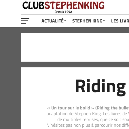
ACTUALITÉ
STEPHEN KING
LES LIV
Riding 
« Un tour sur le bolid » (Riding the bulle
adaptation de Stephen King. Les livres de 
de multiples reprises, que ce soit sou
N’hésitez pas non plus à parcourir nos dif