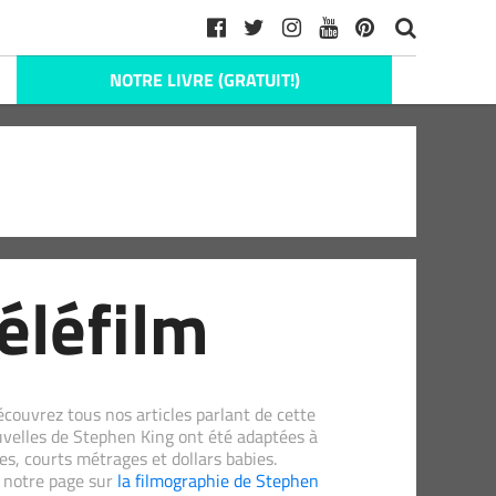
NOTRE LIVRE (GRATUIT!)
téléfilm
écouvrez tous nos articles parlant de cette
ouvelles de Stephen King ont été adaptées à
ies, courts métrages et dollars babies.
 notre page sur
la filmographie de Stephen