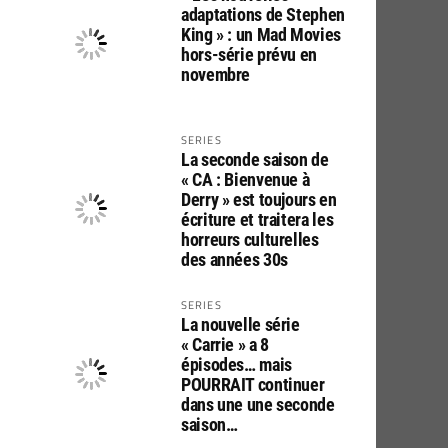
adaptations de Stephen
King » : un Mad Movies
hors-série prévu en
novembre
SERIES
La seconde saison de
« CA : Bienvenue à
Derry » est toujours en
écriture et traitera les
horreurs culturelles
des années 30s
SERIES
La nouvelle série
« Carrie » a 8
épisodes… mais
POURRAIT continuer
dans une une seconde
saison…