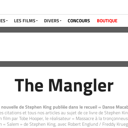
RES
LES FILMS
DIVERS
CONCOURS
BOUTIQUE
The Mangler
 nouvelle de Stephen King publiée dans le recueil « Danse Maca
es citations et tous nos articles au sujet de ce livre de Stephen Kin
n film par Tobe Hooper, le réalisateur « Massacre à la tronçonneus
n « Salem » de Stephen King, avec Robert Englund / Freddy Krueger