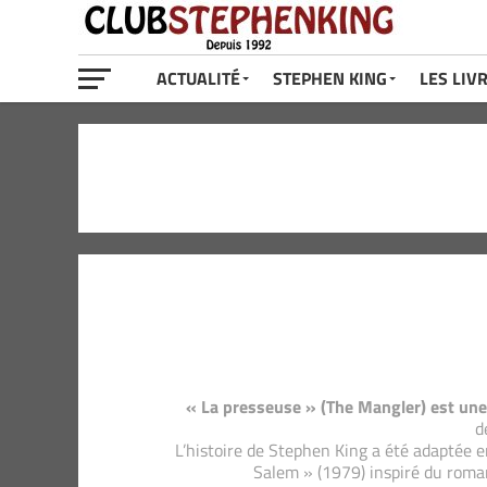
ACTUALITÉ
STEPHEN KING
LES LIV
« La presseuse » (The Mangler) est une
d
L’histoire de Stephen King a été adaptée e
Salem » (1979) inspiré du roma