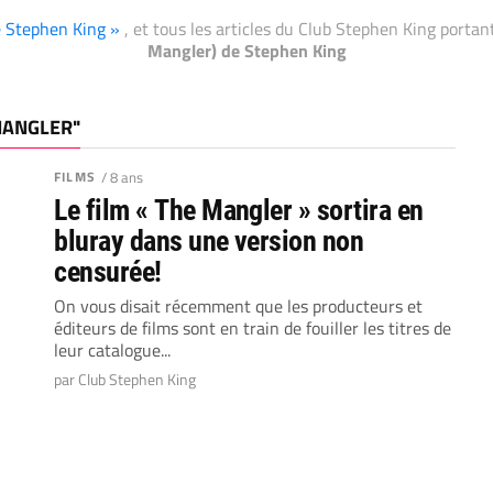
de Stephen King »
, et tous les articles du Club Stephen King porta
Mangler) de Stephen King
 MANGLER"
FILMS
/ 8 ans
Le film « The Mangler » sortira en
bluray dans une version non
censurée!
On vous disait récemment que les producteurs et
éditeurs de films sont en train de fouiller les titres de
leur catalogue...
par Club Stephen King