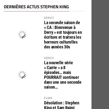
DERNIÈRES ACTUS STEPHEN KING
SERIES
La seconde saison de
« CA : Bienvenue à
Derry » est toujours en
écriture et traitera les
horreurs culturelles
des années 30s
SERIES
La nouvelle série
« Carrie » a 8
épisodes… mais
POURRAIT continuer
dans une une seconde
saison…
FILMS
Désolation : Stephen
King et Sam Raimi