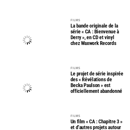
FILMS
La bande originale de la
série « CA : Bienvenue à
Derry », en CD et vinyl
chez Waxwork Records
FILMS
Le projet de série inspirée
des « Révélations de
Becka Paulson » est
officiellement abandonné
FILMS
Un film « CA : Chapitre 3 »
et d’autres projets autour