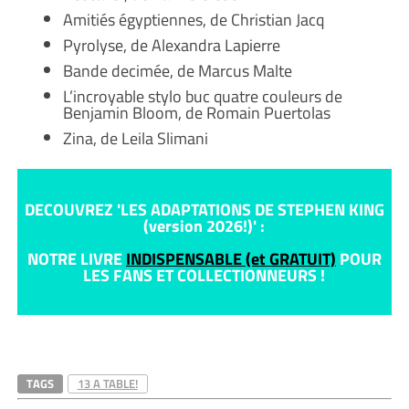
Amitiés égyptiennes, de Christian Jacq
Pyrolyse, de Alexandra Lapierre
Bande decimée, de Marcus Malte
L’incroyable stylo buc quatre couleurs de
Benjamin Bloom, de Romain Puertolas
Zina, de Leila Slimani
DECOUVREZ 'LES ADAPTATIONS DE STEPHEN KING
(version 2026!)' :
NOTRE LIVRE
INDISPENSABLE (et GRATUIT)
POUR
LES FANS ET COLLECTIONNEURS !
TAGS
13 A TABLE!