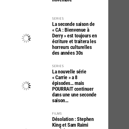
SERIES
La seconde saison de
« CA : Bienvenue à
Derry » est toujours en
écriture et traitera les
horreurs culturelles
des années 30s
SERIES
La nouvelle série
« Carrie » a 8
épisodes… mais
POURRAIT continuer
dans une une seconde
saison…
FILMS
Désolation : Stephen
King et Sam Raimi