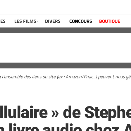
RES
LES FILMS
DIVERS
CONCOURS
BOUTIQUE
a l'ensemble des liens du site (ex : Amazon/Fnac...) peuvent nous 
lulaire » de Steph
 livre audio chez 