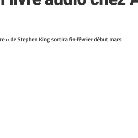
ire » de Stephen King sortira
fin février
début mars
!