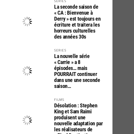
SERIES
La seconde saison de
« CA : Bienvenue à
Derry » est toujours en
écriture et traitera les
horreurs culturelles
des années 30s
SERIES
La nouvelle série
« Carrie » a 8
épisodes… mais
POURRAIT continuer
dans une une seconde
saison…
FILMS
Désolation : Stephen
King et Sam Raimi
produisent une
nouvelle adaptation par
les réalisateurs de