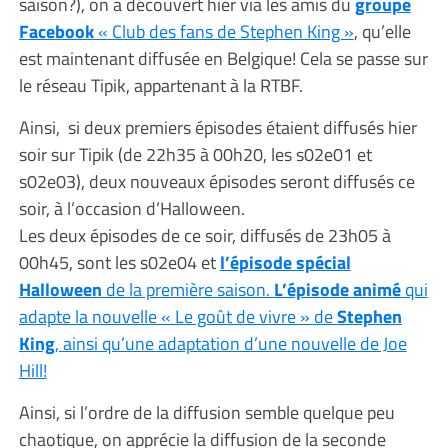
saison?), on a découvert hier via les amis du
groupe
Facebook
« Club des fans de Stephen King »
, qu’elle
est maintenant diffusée en Belgique! Cela se passe sur
le réseau Tipik, appartenant à la RTBF.
Ainsi, si deux premiers épisodes étaient diffusés hier
soir sur Tipik (de 22h35 à 00h20, les s02e01 et
s02e03), deux nouveaux épisodes seront diffusés ce
soir, à l’occasion d’Halloween.
Les deux épisodes de ce soir, diffusés de 23h05 à
00h45, sont les s02e04 et
l’épisode spécial
Halloween
de la première saison.
L’épisode animé
qui
adapte la nouvelle « Le goût de vivre » de
Stephen
King
, ainsi qu’une adaptation d’une nouvelle de Joe
Hill!
Ainsi, si l’ordre de la diffusion semble quelque peu
chaotique, on apprécie la diffusion de la seconde