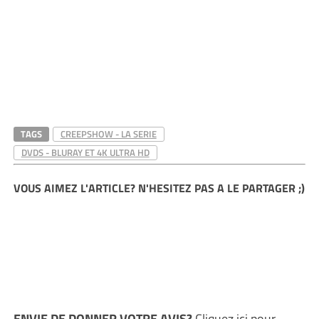
TAGS
CREEPSHOW - LA SERIE
DVDS - BLURAY ET 4K ULTRA HD
VOUS AIMEZ L'ARTICLE? N'HESITEZ PAS A LE PARTAGER ;)
ENVIE DE DONNER VOTRE AVIS?
Cliquez ici
pour