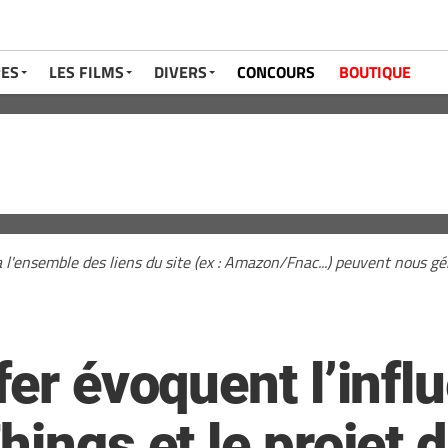
RES
LES FILMS
DIVERS
CONCOURS
BOUTIQUE
a l'ensemble des liens du site (ex : Amazon/Fnac...) peuvent nous 
fer évoquent l’infl
hings et le projet d