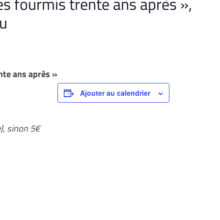
es fourmis trente ans après »,
au
nte ans après »
Ajouter au calendrier
), sinon 5€