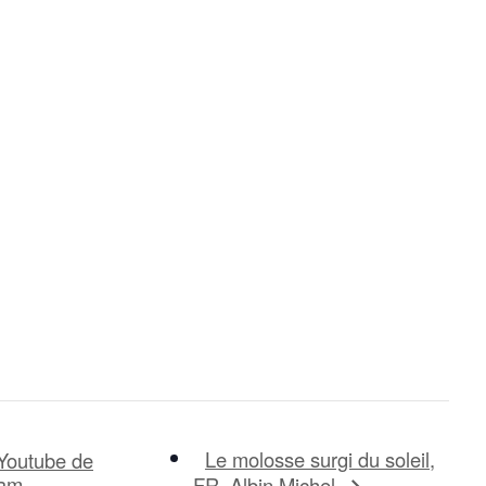
Le molosse surgi du soleil,
 Youtube de
ham
FR, Albin Michel