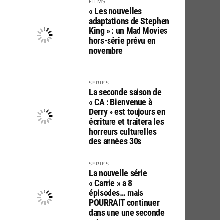
FILMS
« Les nouvelles
adaptations de Stephen
King » : un Mad Movies
hors-série prévu en
novembre
SERIES
La seconde saison de
« CA : Bienvenue à
Derry » est toujours en
écriture et traitera les
horreurs culturelles
des années 30s
SERIES
La nouvelle série
« Carrie » a 8
épisodes… mais
POURRAIT continuer
dans une une seconde