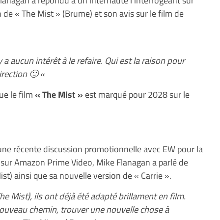
Flanagan a répondu à un internaute l’interrogeant sur
 de « The Mist » (Brume) et son avis sur le film de
y a aucun intérêt à le refaire. Qui est la raison pour
irection 🙂 «
ue le film
« The Mist »
est marqué pour 2028 sur le
une récente discussion promotionnelle avec EW pour la
re sur Amazon Prime Video, Mike Flanagan a parlé de
t) ainsi que sa nouvelle version de « Carrie ».
Mist), ils ont déjà été adapté brillament en film.
 nouveau chemin, trouver une nouvelle chose à