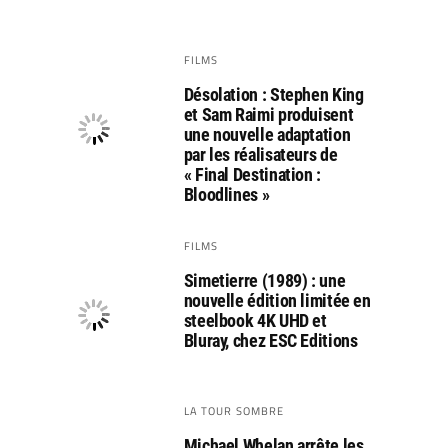
FILMS
Désolation : Stephen King
et Sam Raimi produisent
une nouvelle adaptation
par les réalisateurs de
« Final Destination :
Bloodlines »
FILMS
Simetierre (1989) : une
nouvelle édition limitée en
steelbook 4K UHD et
Bluray, chez ESC Editions
LA TOUR SOMBRE
Michael Whelan arrête les