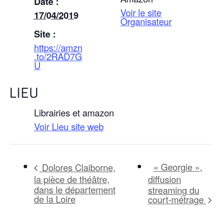
Date :
Voir le site
17/04/2019
Organisateur
Site :
https://amzn
.to/2RAD7G
U
LIEU
Librairies et amazon
Voir Lieu site web
« Georgie »,
Dolores Claiborne,
la pièce de théâtre,
diffusion
dans le département
streaming du
de la Loire
court-métrage